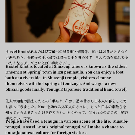
Hostel Knotがあるのは伊豆最古の温泉街・修善寺。街には温泉だけでなく
足湯もあり、修禅寺の手水舎では温泉で手を清めます。そんな街を訪れて使
いたくなるグッズといえば “手ぬぐい” 。
Hostel Knot is located at Shuzenji where is known as the oldest
Onsen(Hot Spring) town in Izu peninsula. You can enjoy a foot
bath at a riverside. In Shuzenji temple, visitors cleanse
themselves with hot spring at temizuya. And we got a new
official goods finally, Tenugui(Japanese traditional hand towel).
先人の知恵の詰まったこの “手ぬぐい” は、遥か昔から日本人の暮らしに寄
り添ってきました。Knotを訪れる外国人の方々に、もっと日本の素敵さを
知ってもらえるきっかけを作りたい。そうやって、生まれたのがこの「結び
手ぬぐい」です。
People have used a tenugui in various scene of the life. Musubi-
tenugui, Hostel Knot’s original tenugui, will make a chance to
know Japanese culture for foreign visitors.