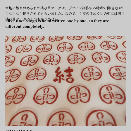
生地に散りばめられた結び目マークは、デザイン制作する時点で僕(きむ)が
１つ１つ手描きさせてもらいました。なので、１枚の手ぬぐいの中には同じ
結び目マークは１つもありません。
All of Knot’s logo is hand written one by one, so they are
different completely.