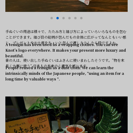
手ぬぐいの用途は様々で、たたみ方と結び方によっていろいろなものを包む
ことができます。結び目の総柄が包んだもの全体に広がってなんともいい感
じ。プレゼントやお土産をちょいと包んで渡したりしたら粋ですよね。
A tenugui has been used as a wrapping clothes. You can see
Knot’s logo everywhere. It makes your present more luxury and
beautiful.
昔の人は、使い古した手ぬぐいはふきんに使いまわしたそうです。”物を末
長く大事に使う” 日本人の本来の心意気を感じます。
People reused a tenugui as a dust cloth. We can learn the
intrinsically minds of the Japanese people, “using an item for a
long time by valuable ways “.