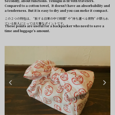
Secondly, about functions.
Tenugui is fit with travelers.
Conpared to a cotton towel, It doesn’t have an absorbability and
a tenderness. But it is easy to dry and you can meke it compact.
この２つの特性は、 “旅する日常の中で時間” や”持ち運べる荷物” が限られ
ている旅人にとっては大事なポイントです。
These points are useful for a backpacker who need to save a
time and luggage’s amount.