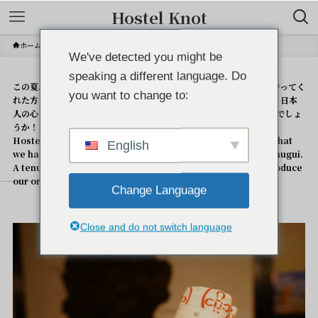
Hostel Knot
ホーム
Information
We've detected you might be
speaking a different language. Do
この夏、Hostel Knot初の公式グッズが発売開始しました。待ちに待ってく
you want to change to:
れた方も多いのではないでしょうか。記念すべき公式グッズ第1弾は、日本
人の心「手ぬぐい」です。さてさて、どんな感じに仕上がっているんでしょ
うか！
Hostel Knot’s official goods now on sale!! The first goods that
English
we had been waiting for is a Japanese traditional towel, tenugui.
A tenugui have been used with Jananese mind. Let me introduce
our original tenugui, Musubi-tenugui.
Change Language
Close and do not switch language