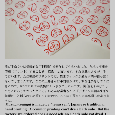
結び手ぬぐいは伝統的な “手捺染” で制作してもらいました。布地に模様を
印刷（プリント）することを「捺染」と言います。それを職人さんが「手」
で行います。ただ普通のプリントでは、裏までインクが通らず柄が白っぽく
なってしまうんです。ここの工房さんは手間暇かけて丁寧な仕事をしてくだ
さるので、Knotのロゴが表裏にくっきりと出るんです。僕 (きむ) がどうし
てもこだわりたかったところ。いろんな業者さんに「デザインが細かすぎて
無理だ」と断られて絶望していたので、ここの工房さんには感謝しかありま
せん。
Musubi-tenugui is made by “tenassen”, Japanese traditional
hand printing. A common printing can’t dye a back side. But the
factory we ordered does a good job, so a back side got dyed. I