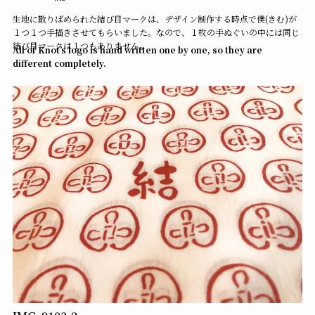
生地に散りばめられた結び目マークは、デザイン制作する時点で僕(きむ)が
１つ１つ手描きさせてもらいました。なので、１枚の手ぬぐいの中には同じ
結び目マークは１つもありません。
All of Knot’s logo is hand written one by one, so they are
different completely.