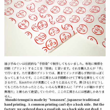
結び手ぬぐいは伝統的な “手捺染” で制作してもらいました。布地に模様を
印刷（プリント）することを「捺染」と言います。それを職人さんが「手」
で行います。ただ普通のプリントでは、裏までインクが通らず柄が白っぽく
なってしまうんです。ここの工房さんは手間暇かけて丁寧な仕事をしてくだ
さるので、Knotのロゴが表裏にくっきりと出るんです。僕 (きむ) がどうし
てもこだわりたかったところ。いろんな業者さんに「デザインが細かすぎて
無理だ」と断られて絶望していたので、ここの工房さんには感謝しかありま
せん。
Musubi-tenugui is made by “tenassen”, Japanese traditional
hand printing. A common printing can’t dye a back side. But the
factory we ordered does a good job, so a back side got dyed. I