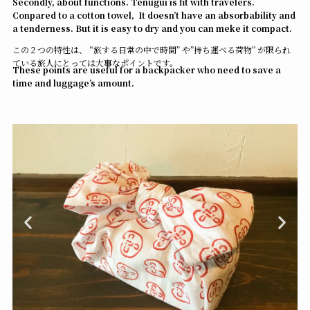
Secondly, about functions.
Tenugui is fit with travelers.
Conpared to a cotton towel, It doesn’t have an absorbability and
a tenderness. But it is easy to dry and you can meke it compact.
この２つの特性は、 “旅する日常の中で時間” や”持ち運べる荷物” が限られ
ている旅人にとっては大事なポイントです。
These points are useful for a backpacker who need to save a
time and luggage’s amount.