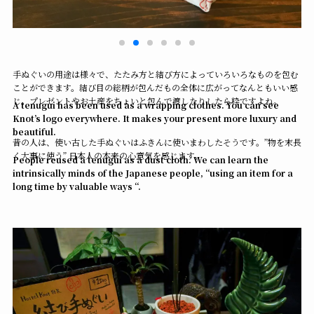
手ぬぐいの用途は様々で、たたみ方と結び方によっていろいろなものを包む
ことができます。結び目の総柄が包んだもの全体に広がってなんともいい感
じ。プレゼントやお土産をちょいと包んで渡したりしたら粋ですよね。
A tenugui has been used as a wrapping clothes. You can see
Knot’s logo everywhere. It makes your present more luxury and
beautiful.
昔の人は、使い古した手ぬぐいはふきんに使いまわしたそうです。”物を末長
く大事に使う” 日本人の本来の心意気を感じます。
People reused a tenugui as a dust cloth. We can learn the
intrinsically minds of the Japanese people, “using an item for a
long time by valuable ways “.