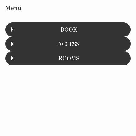
Menu
BOOK
ACCESS
ROOMS
FAQ
Menu
予約する
館内・お部屋
TOC
To the top
CONTACT
©
Hostel Knot.