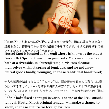
Hostel Knotがあるのは伊豆最古の温泉街・修善寺。街には温泉だけでなく
足湯もあり、修禅寺の手水舎では温泉で手を清めます。そんな街を訪れて使
いたくなるグッズといえば “手ぬぐい” 。
Hostel Knot is located at Shuzenji where is known as the oldest
Onsen(Hot Spring) town in Izu peninsula. You can enjoy a foot
bath at a riverside. In Shuzenji temple, visitors cleanse
themselves with hot spring at temizuya. And we got a new
official goods finally, Tenugui(Japanese traditional hand towel).
先人の知恵の詰まったこの “手ぬぐい” は、遥か昔から日本人の暮らしに寄
り添ってきました。Knotを訪れる外国人の方々に、もっと日本の素敵さを
知ってもらえるきっかけを作りたい。そうやって、生まれたのがこの「結び
手ぬぐい」です。
People have used a tenugui in various scene of the life. Musubi-
tenugui, Hostel Knot’s original tenugui, will make a chance to
know Japanese culture for foreign visitors.