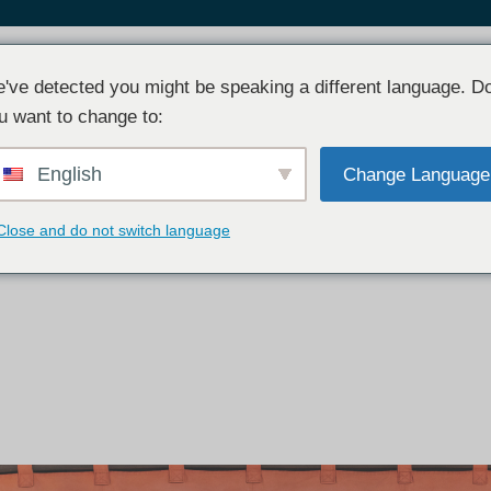
Book
TOP
Facility
Acces
've detected you might be speaking a different language. D
u want to change to:
English
Change Language
Close and do not switch language