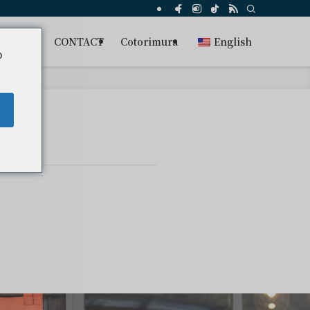
s
FAQ
CONTACT
Cotorimura
English
o