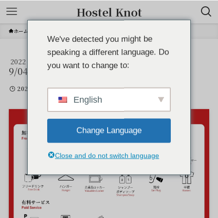
Hostel Knot
ホーム
We've detected you might be
speaking a different language. Do
2022
OTA画像_amenuty
you want to change to:
9/04
2022年9月4日
English
Change Language
Close and do not switch language