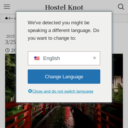
Hostel Knot
ホーム
夜の赤橋
We've detected you might be
speaking a different language. Do
2025
夜の赤橋
you want to change to:
3/25
2023年4月19日
2025年3月25日
English
Change Language
Close and do not switch language