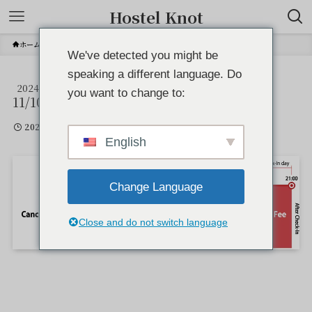
Hostel Knot
ホーム
We've detected you might be
speaking a different language. Do
2024
cancellation policy
you want to change to:
11/10
2024年11月10日
English
Change Language
Close and do not switch language