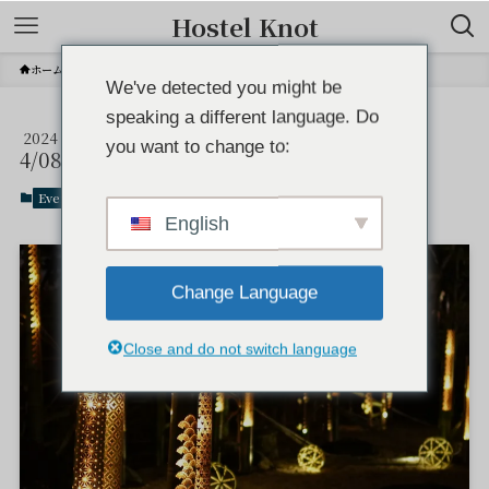
Hostel Knot
ホーム
Event
We've detected you might be
speaking a different language. Do
2024
竹あかり2024｜Bamboo Art
you want to change to:
4/08
Event
2024年4月8日
English
Change Language
Close and do not switch language