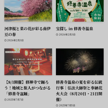
河津桜と菜の花が彩る南伊
宝探し in 修善寺温泉
豆の春
2026年2月3日
2026年2月3日
【8/1開催】修禅寺で踊ろ
修善寺温泉の夏を彩る伝統
う！地域と旅人がつながる
行事｜弘法大師祭と奉納花
「修善寺盆踊」
火大会（8月20日・21日開
催）
2025年7月7日
2025年7月5日