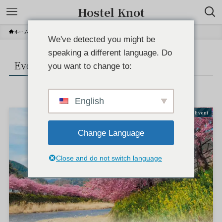
Hostel Knot
ホーム
Event
We've detected you might be
speaking a different language. Do
Event
– category –
you want to change to:
English
Event
Change Language
Close and do not switch language