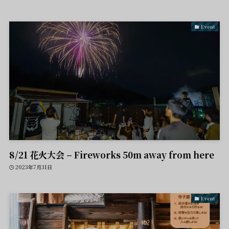
Event
8/21 花火大会 – Fireworks 50m away from here
2023年7月31日
Event