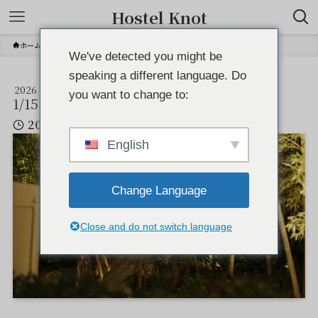
Hostel Knot
ホーム
DSC02821
We've detected you might be
speaking a different language. Do
2026
DSC02821
you want to change to:
1/15
2026年1月15日
English
Change Language
Close and do not switch language