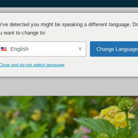
Book
TOP
Facility
Acces
've detected you might be speaking a different language. D
u want to change to:
English
Change Language
Close and do not switch language