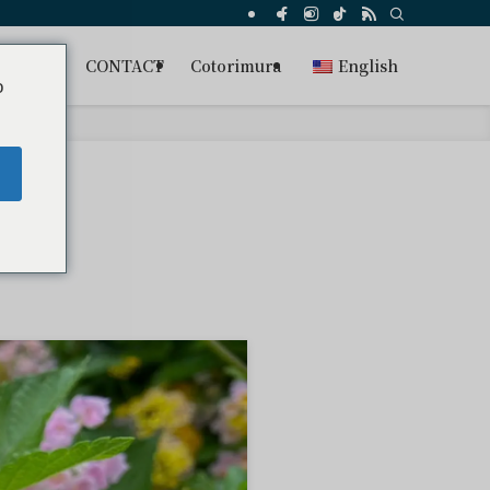
s
FAQ
CONTACT
Cotorimura
English
o