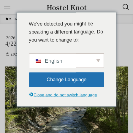
Hostel Knot
ホーム
We've detected you might be
speaking a different language. Do
2026
IMG_6512
you want to change to:
4/22
2026年4月22日
English
Change Language
Close and do not switch language