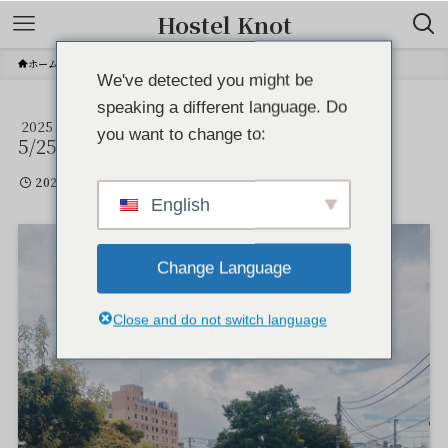
Hostel Knot
ホーム
We've detected you might be
speaking a different language. Do
2025
Shot with OldRoll Classic M.
you want to change to:
5/25
2025年5月25日
English
Change Language
Close and do not switch language