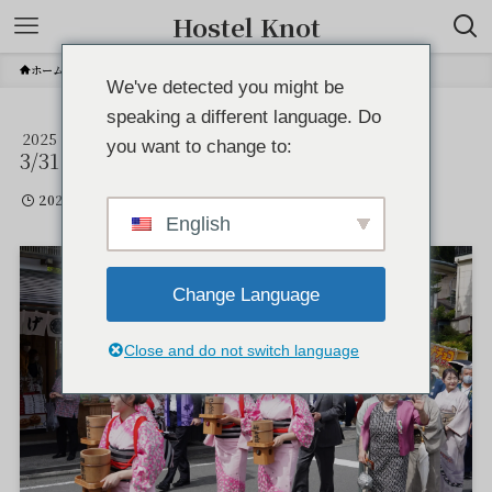
Hostel Knot
ホーム
We've detected you might be
speaking a different language. Do
2025
DSC01514
you want to change to:
3/31
2025年3月31日
English
Change Language
Close and do not switch language