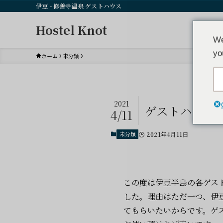
伊豆 - 修善寺温泉 ゲストハウス
Hostel Knot
We
yo
ホーム
未分類
2021
ゲストハウス
4/11
未分類
2021年4月11日
この度は伊豆半島の各ゲス
した。理由はただ一つ、伊
てもらいたいからです。ゲ