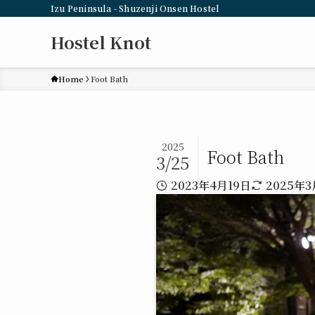
Izu Peninsula - Shuzenji Onsen Hostel
Hostel Knot
Home
Foot Bath
2025
Foot Bath
3/25
2023年4月19日
2025年