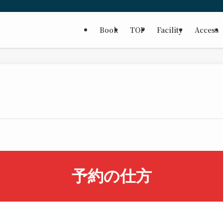
Book
TOP
Facility
Access
予約の仕方