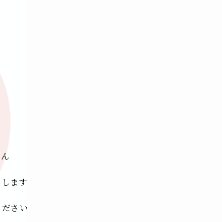
さん
たします
ください