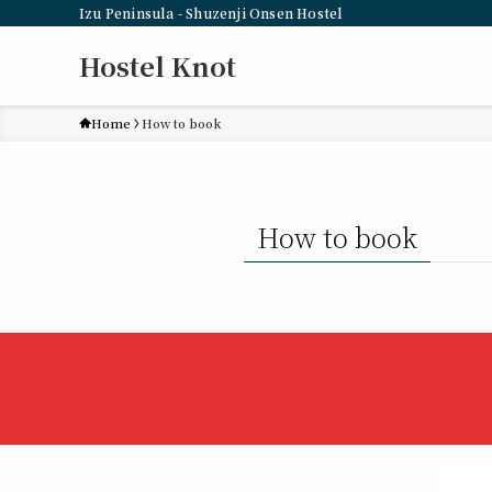
Izu Peninsula - Shuzenji Onsen Hostel
Hostel Knot
Home
How to book
How to book