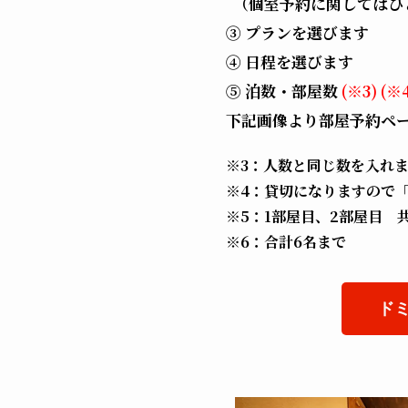
（個室予約に関してはひ
③ プランを選びます
④ 日程を選びます
⑤ 泊数・部屋数
(※3) (※
下記画像より部屋予約ペ
※3：人数と同じ数を入れ
※4：貸切になりますので「
※5：1部屋目、2部屋目 
※6：合計6名まで
ド