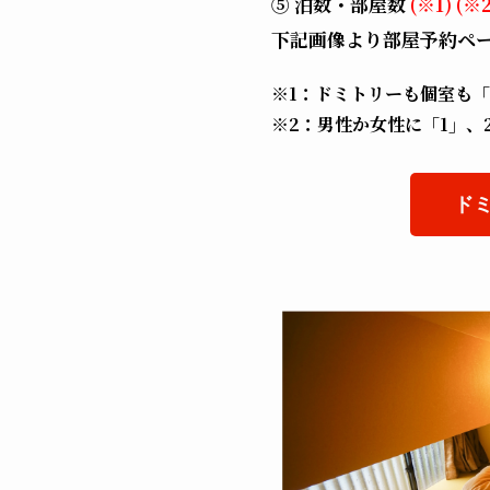
⑤ 泊数・部屋数
(※1) (※2
下記画像より部屋予約ペ
※1：ドミトリーも個室も「
※2：男性か女性に「1」、
ド