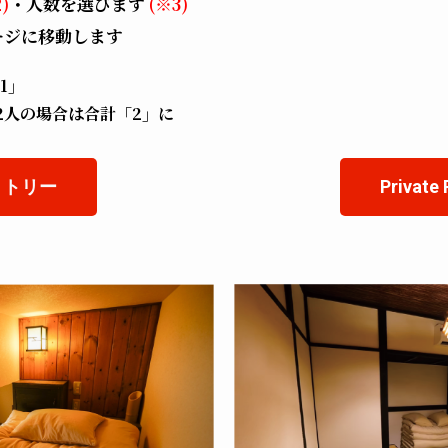
)
・人数を選びます
(※3)
ージに移動します
1」
2人の場合は合計「2」に
ミトリー
Private