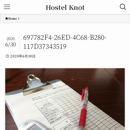
Hostel Knot
Home
697782F4-26ED-4C68-B280-
2020
6/30
117D37343519
2020年6月30日