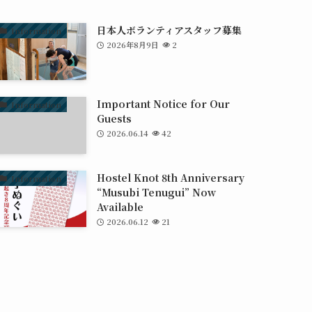
日本人ボランティアスタッフ募集
Information
2026年8月9日
2
Important Notice for Our
Information
Guests
2026.06.14
42
Hostel Knot 8th Anniversary
Information
“Musubi Tenugui” Now
Available
2026.06.12
21