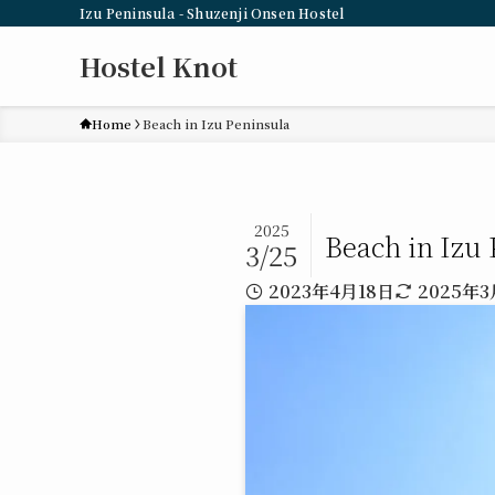
Izu Peninsula - Shuzenji Onsen Hostel
Hostel Knot
Home
Beach in Izu Peninsula
2025
Beach in Izu
3/25
2023年4月18日
2025年