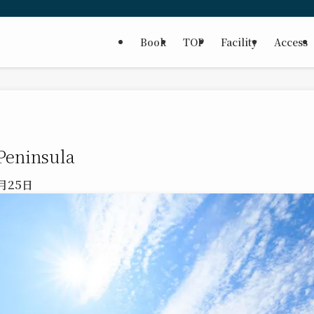
Book
TOP
Facility
Access
 Peninsula
3月25日