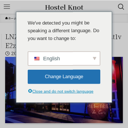
Hostel Knot
ホーム
LNZ04bB2Po50VisJRuztI64rY2onsLt1vE2zHz3M
We've detected you might be
speaking a different language. Do
LNZ04bB2Po50VisJRuztI64rY2onsLt1v
you want to change to:
E2zHz3M
2023年4月19日
English
Change Language
Close and do not switch language