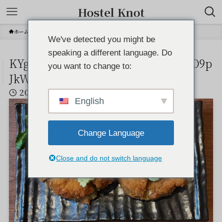
Hostel Knot
ホーム
KYggObDq3Jwn70mGNEBWgvmSQO9pJkWwl37sXKD2
We've detected you might be
speaking a different language. Do
KYggObDq3Jwn70mGNEBWgvmSQO9p
you want to change to:
JkWwl37sXKD2
2023年4月19日
English
Change Language
Close and do not switch language