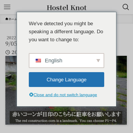
Hostel Knot
ホーム
６
We've detected you might be
speaking a different language. Do
2022
６
you want to change to:
9/05
2022年9月5日
English
Change Language
Close and do not switch language