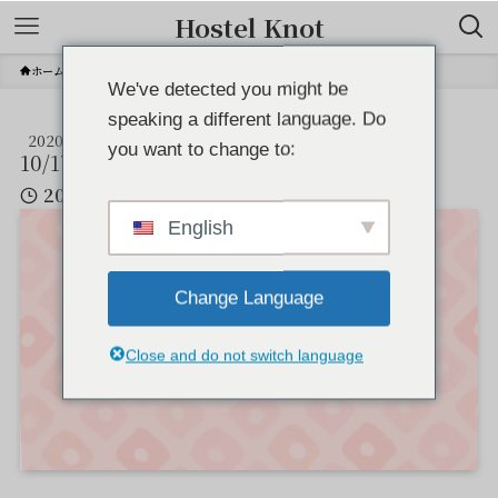
Hostel Knot
ホーム
IMG_0200
We've detected you might be
speaking a different language. Do
2020
IMG_0200
you want to change to:
10/17
2020年10月17日
English
Change Language
Close and do not switch language