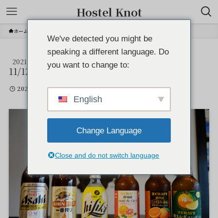
Hostel Knot
ホーム
We've detected you might be
speaking a different language. Do
2021
DSC00588
you want to change to:
11/12
2021年11月12日
English
Change Language
Close and do not switch language