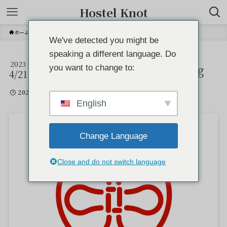
Hostel Knot
ホーム
We've detected you might be
speaking a different language. Do
2023
cropped-Hostel-Knot-Logo.jpg
you want to change to:
4/21
2023年4月21日
English
Change Language
Close and do not switch language