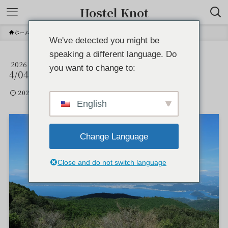
Hostel Knot
ホーム
We've detected you might be
speaking a different language. Do
2026
桜の後
you want to change to:
4/04
2026年4月4日
English
Change Language
Close and do not switch language