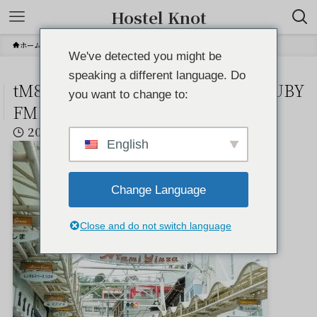
Hostel Knot
ホーム
tM8jdmQErGczTiyaCCBMc3HkujbUBYFMBhLaDRHB
We've detected you might be
speaking a different language. Do
tM8jdmQErGczTiyaCCBMc3HkujbUBY
you want to change to:
FMBhLaDRHB
2023年4月19日
English
Change Language
Close and do not switch language