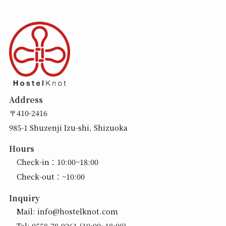
Address
〒410-2416
985-1 Shuzenji Izu-shi, Shizuoka
Hours
Check-in：10:00~18:00
Check-out：~10:00
Inquiry
Mail:
info@hostelknot.com
Tel:
0558-78-0261
(10:00~18:00)