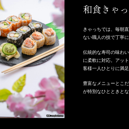
和食きゃ
きゃっちでは、毎朝
ない職人の技で丁寧
伝統的な寿司の味わ
に柔軟に対応。アッ
客様一人ひとりに満
豊富なメニューとこ
が特別なひとときと