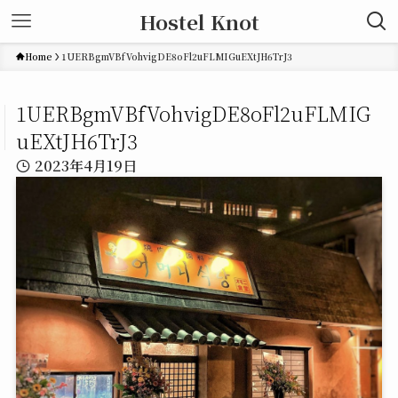
Hostel Knot
Home
1UERBgmVBfVohvigDE8oFl2uFLMIGuEXtJH6TrJ3
1UERBgmVBfVohvigDE8oFl2uFLMIG
uEXtJH6TrJ3
2023年4月19日