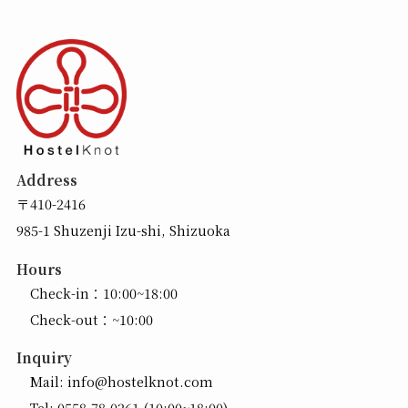
Address
〒410-2416
985-1 Shuzenji Izu-shi, Shizuoka
Hours
Check-in：10:00~18:00
Check-out：~10:00
Inquiry
Mail:
info@hostelknot.com
Tel:
0558-78-0261
(10:00~18:00)