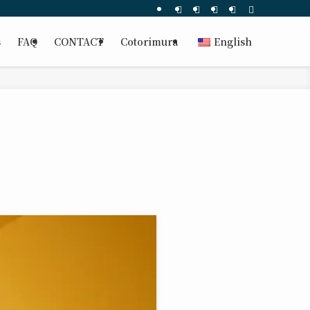
s
FAQ
CONTACT
Cotorimura
English