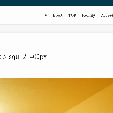
Book
TOP
Facility
Acces
ub_squ_2_400px